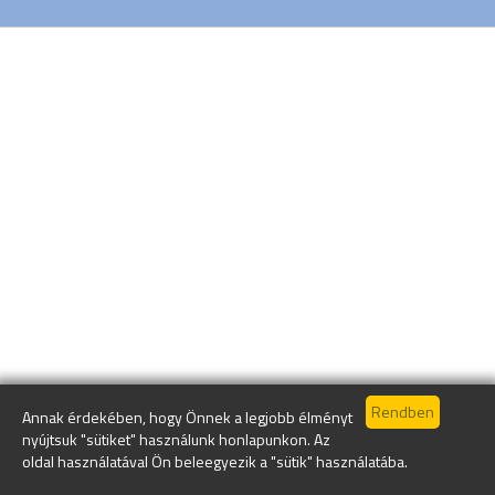
Annak érdekében, hogy Önnek a legjobb élményt
nyújtsuk "sütiket" használunk honlapunkon. Az
oldal használatával Ön beleegyezik a "sütik" használatába.