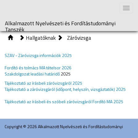
Toggle
naviga
Alkalmazott Nyelvészeti és Fordítástudományi
Tanszék
Hallgatóknak
Záróvizsga
SZAV - Záróvizsga információk 2025
Fordító és tolmács MA tételsor 2026
Szakdolgozat leadási határidő
2025
Tájékoztató az írásbeli záróvizsgáról 2025
Tájékoztató a záróvizsgáról (időpont, helyszín, vizsgáztatók) 2025
Tájékoztató az írásbeli és szóbeli záróvizsgáról Fordító MA 2025
Copyright © 2026 Alkalmazott Nyelvészeti és Fordítástudományi