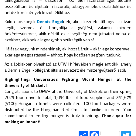
támogatásból is – összesen 100 élelmiszercsomagot tudtunk
összeállítani és eljuttatni rászoruló, többgyermekes családokhoz és
nehéz körülmények között élőkhöz.
Külön köszönjük
Dennis Engel
nek, aki a kezdetektől fogva aktívan
segíti, szervezi és bonyolítja a gyűjtést, valamint minden
önkéntesünknek, akik nélkül ez a segítség nem juthatott volna el
azokhoz, akiknek a legnagyobb szükségük van rá.
Hálásak vagyunk mindenkinek, aki hozzájárult – akár egy konzervvel,
akár egy megosztással – ahhoz, hogy közösen segíteni tudjunk.
Az alábbiakban olvasható az UFWH hírlevélben megjelent cikk, amely
a Dennis Engel kollégánk által szervezett élelmiszergyűjtésről szól:
Highlighting: Universities Fighting World Hunger at the
University of Miskolc!
Congratulations to UFWH at the University of Miskolc on their spring
2025 food drive! In total, 1,054 lbs. of food supplies and 251,675
($700) Hungarian forints were collected. 100 food packages were
distributed by the Hungarian Red Cross to families in need. Your
commitment to ending hunger is truly inspiring.
Thank you for
making an impact!
Share
Facebook
Tw