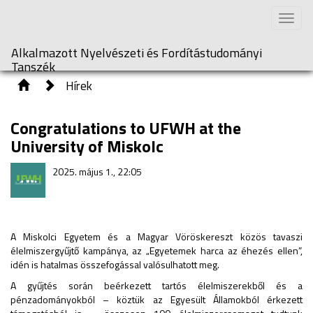
Toggle
naviga
Alkalmazott Nyelvészeti és Fordítástudományi
Tanszék
Hírek
Congratulations to UFWH at the
University of Miskolc
2025. május 1., 22:05
A Miskolci Egyetem és a Magyar Vöröskereszt közös tavaszi
élelmiszergyűjtő kampánya, az „Egyetemek harca az éhezés ellen”,
idén is hatalmas összefogással valósulhatott meg.
A gyűjtés során beérkezett tartós élelmiszerekből és a
pénzadományokból – köztük az Egyesült Államokból érkezett